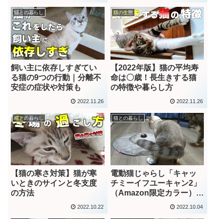
猫との暮らし
猫の生態
飼い主に依存しすぎてい
【2022年版】猫の平均寿
る猫の9つの行動｜分離不
命は〇歳！長生きする猫
安症の症状や対策も
の特徴や暮らし方
2022.11.26
2022.11.26
猫との暮らし
猫との暮らし
【猫の寒さ対策】猫が寒
電動猫じゃらし「キャッ
いときのサインと冬支度
チミーイフユーキャン2」
の方法
（Amazon限定カラー）使
ってみた【長所と短所】
2022.10.22
2022.10.04