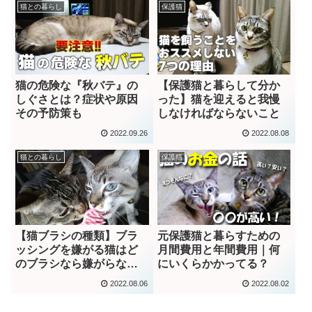
猫との暮らし
保護猫
猫の危険な『秋バテ』の
【保護猫と暮らして分か
しぐさとは？症状や原因
った】猫を迎えると我慢
その予防策も
しなければならないこと
2022.09.26
2022.08.08
猫との暮らし
保護猫
【猫ブラシの種類】ブラ
元保護猫と暮らすための
ッシングを嫌がる猫はど
月間費用と年間費用｜何
のブラシなら嫌がらない
にいくらかかってる？
のか？｜動画あり
2022.08.06
2022.08.02