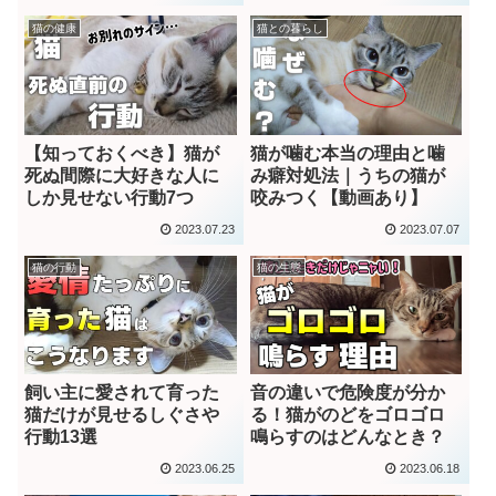
猫の健康
猫との暮らし
【知っておくべき】猫が
猫が噛む本当の理由と噛
死ぬ間際に大好きな人に
み癖対処法｜うちの猫が
しか見せない行動7つ
咬みつく【動画あり】
2023.07.23
2023.07.07
猫の行動
猫の生態
飼い主に愛されて育った
音の違いで危険度が分か
猫だけが見せるしぐさや
る！猫がのどをゴロゴロ
行動13選
鳴らすのはどんなとき？
2023.06.25
2023.06.18