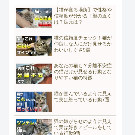
【猫が寝る場所】で性格や
信頼度が分かる！顔の近く
は？足元は？
猫の信頼度チェック！猫が
仲良しな人にだけ見せるか
わいいしぐさ9選
あなたの猫も？分離不安症
の猫だけが見せる行動とな
りやすい猫の特徴
猫が喜んでいるように見え
て実は怒っている行動7選
猫の嫌がらせのように見え
て実は好きアピールをして
いる行動9選