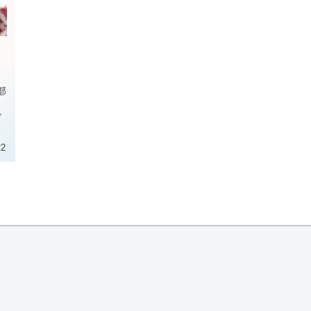
部
し
ご
22