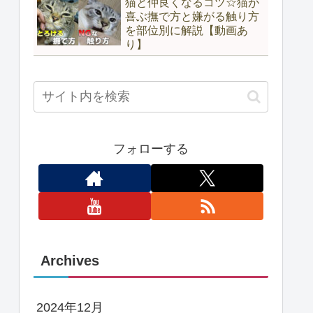
猫と仲良くなるコツ☆猫が
喜ぶ撫で方と嫌がる触り方
を部位別に解説【動画あ
り】
フォローする
Archives
2024年12月