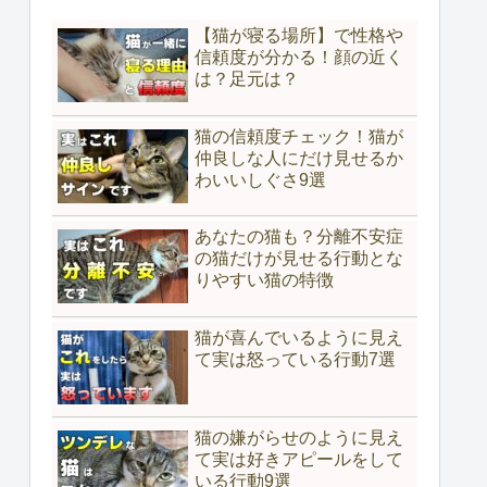
【猫が寝る場所】で性格や
信頼度が分かる！顔の近く
は？足元は？
猫の信頼度チェック！猫が
仲良しな人にだけ見せるか
わいいしぐさ9選
あなたの猫も？分離不安症
の猫だけが見せる行動とな
りやすい猫の特徴
猫が喜んでいるように見え
て実は怒っている行動7選
猫の嫌がらせのように見え
て実は好きアピールをして
いる行動9選