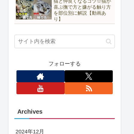
猫と仲良くなるコツ☆猫が
喜ぶ撫で方と嫌がる触り方
を部位別に解説【動画あ
り】
フォローする
Archives
2024年12月