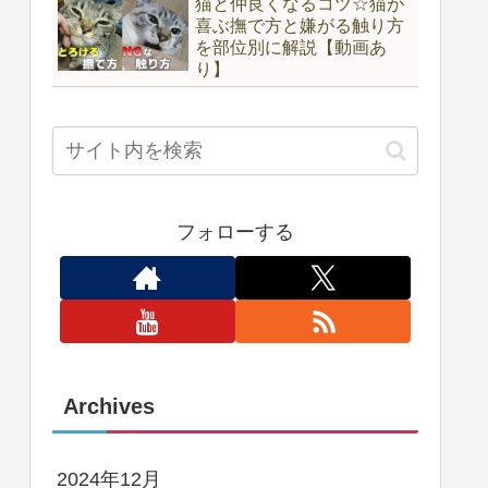
猫と仲良くなるコツ☆猫が
喜ぶ撫で方と嫌がる触り方
を部位別に解説【動画あ
り】
フォローする
Archives
2024年12月