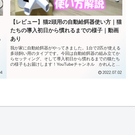
【レビュー】猫2頭用の自動給餌器使い方｜猫
たちの導入初日から慣れるまでの様子｜動画
あり
の
ま
我が家に自動給餌器がやってきました。1台で2匹が使える
き
多頭飼い用のタイプです。今回は自動給餌器の組み立てか
らセッティング、そして導入初日から慣れるまでの猫たち
の様子もお届けします！YouTubeチャンネル かれんとも
みじの「快適猫暮らし」よ...
04
2022.07.02