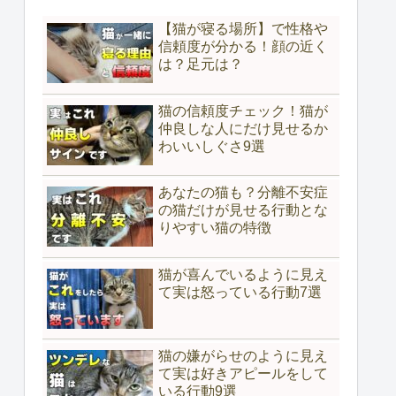
【猫が寝る場所】で性格や
信頼度が分かる！顔の近く
は？足元は？
猫の信頼度チェック！猫が
仲良しな人にだけ見せるか
わいいしぐさ9選
あなたの猫も？分離不安症
の猫だけが見せる行動とな
りやすい猫の特徴
猫が喜んでいるように見え
て実は怒っている行動7選
猫の嫌がらせのように見え
て実は好きアピールをして
いる行動9選