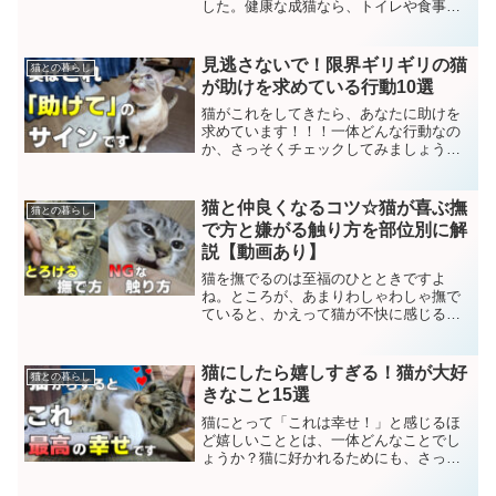
した。健康な成猫なら、トイレや食事、
水の問題がクリアできていれば、2日程度
のお留守番は可能とのことです。という
わけで今回は、猫の1泊のお留守番のため
見逃さないで！限界ギリギリの猫
猫との暮らし
に準備することや、...
が助けを求めている行動10選
猫がこれをしてきたら、あなたに助けを
求めています！！！一体どんな行動なの
か、さっそくチェックしてみましょう！
助けを求めている猫が見せる行動①隠れ
て姿を見せない猫は自分の体がピタッと
おさまるような狭い場所に入るのが好き
猫と仲良くなるコツ☆猫が喜ぶ撫
猫との暮らし
ですよね。しかし、1日中...
で方と嫌がる触り方を部位別に解
説【動画あり】
猫を撫でるのは至福のひとときですよ
ね。ところが、あまりわしゃわしゃ撫で
ていると、かえって猫が不快に感じるこ
ともあるようです。今回は、猫をメロメ
ロにする撫で方や嫌がる触り方、そして
猫を撫でることの効果についてご紹介し
猫にしたら嬉しすぎる！猫が大好
猫との暮らし
ます。猫を撫でるときに気を...
きなこと15選
猫にとって「これは幸せ！」と感じるほ
ど嬉しいこととは、一体どんなことでし
ょうか？猫に好かれるためにも、さっそ
くチェックしてみましょう！猫が大好き
な15のこと①寝ること猫の語源は「寝