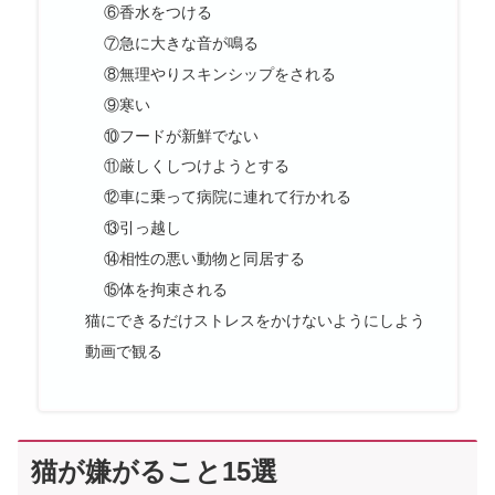
⑥香水をつける
⑦急に大きな音が鳴る
⑧無理やりスキンシップをされる
⑨寒い
⑩フードが新鮮でない
⑪厳しくしつけようとする
⑫車に乗って病院に連れて行かれる
⑬引っ越し
⑭相性の悪い動物と同居する
⑮体を拘束される
猫にできるだけストレスをかけないようにしよう
動画で観る
猫が嫌がること15選