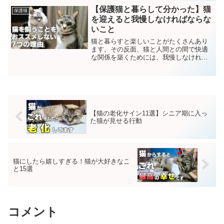
子」と言われるほど、いつも眠っている
【保護猫と暮らして分かった】猫
保護猫
ように見える猫。1日に平...
を迎えると我慢しなければならな
いこと
猫と暮らすと楽しいことがたくさんあり
ます。その反面、猫と人間との間で快適
な関係を築くためには、我慢しなければ
ならないこともたくさんあります。とい
うことで今回は、猫を飼う前に知ってお
きたい、「猫と暮らすために我慢しなけ
ればならないこと・大変な...
【猫の老化サイン11選】シニア期に入っ
た猫が見せる行動
猫にしたら嬉しすぎる！猫が大好きなこ
と15選
コメント