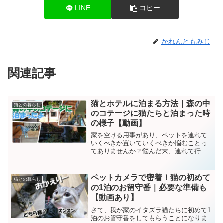
LINE
コピー
かれんともみじ
関連記事
猫とホテルに泊まる方法｜森の中
猫との暮らし
のコテージに猫たちと泊まった時
の様子【動画】
家を空ける用事があり、ペットを連れて
いくべきか置いていくべきか悩むことっ
てありませんか？悩んだ末、連れて行く
ことにしました。今回は、猫たちと一緒
にお泊りした時の話です。猫たちのスト
レス軽減のために準備したものも解説し
ペットカメラで密着！猫の初めて
猫との暮らし
ますね。ちなみに置いて行...
の1泊のお留守番｜必要な準備も
【動画あり】
さて、我が家のイタズラ猫たちに初めて1
泊のお留守番をしてもらうことになりま