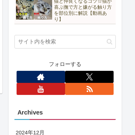
猫と仲良くなるコツ☆猫が
喜ぶ撫で方と嫌がる触り方
を部位別に解説【動画あ
り】
フォローする
Archives
2024年12月