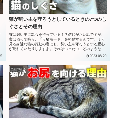
猫が飼い主を守ろうとしているときの7つのし
ぐさとその理由
丈
猫は飼い主に親心を持っている！？信じがたい話ですが、
そ
実は猫って時々、「母猫モード」を発動するんです。よく
す
見る身近な猫の行動の裏にも、飼い主を守ろうとする親心
て
が隠れていたりしますよ。それはいったい、どのような行
動なのでしょうか？飼い主を守ろう...
05
2023.08.20
猫の行動