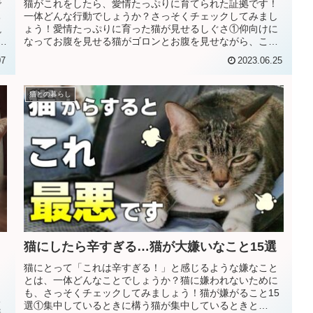
で
猫がこれをしたら、愛情たっぷりに育てられた証拠です！
ち
一体どんな行動でしょうか？さっそくチェックしてみまし
説
ょう！愛情たっぷりに育った猫が見せるしぐさ①仰向けに
怖
なってお腹を見せる猫がゴロンとお腹を見せながら、こち
らを見つめてクネクネするときはあ...
07
2023.06.25
猫との暮らし
猫にしたら辛すぎる…猫が大嫌いなこと15選
猫にとって「これは辛すぎる！」と感じるような嫌なこと
とは、一体どんなことでしょうか？猫に嫌われないために
っ
も、さっそくチェックしてみましょう！猫が嫌がること15
ち
選①集中しているときに構う猫が集中しているときと
嫌