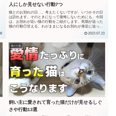
人にしか見せない行動7つ
、
猫とのお別れの日…。考えたくないですが、いつかその日
ま
は訪れます。そのときになって後悔しないためにも、今回
こ
は、お別れが近い猫の行動をご紹介します。死期が迫った
い
猫の行動①甘える、わがままになるお別れが身近に迫って
いる猫の甘え方はとても独特で、飼...
08
2023.07.23
猫の行動
飼い主に愛されて育った猫だけが見せるしぐ
さや行動13選