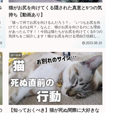
G
猫がお尻を向けてくる隠された真意と5つの気
持ち【動画あり】
細
「猫って何でお尻を向けるんだろう？」「いつもお尻を向
の
けてくるのは何？」なんと、猫がお尻を向けるのにも理由
介
があったんです！！今回は猫たちがお尻を向けてくる5つの
敗
気持ちをご紹介します！猫がお尻を向ける理由①信頼して
いる猫がお尻を向けている理由と...
18
2023.08.10
猫の健康
の
【知っておくべき】猫が死ぬ間際に大好きな