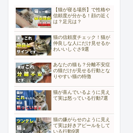
【猫が寝る場所】で性格や
信頼度が分かる！顔の近く
は？足元は？
猫の信頼度チェック！猫が
仲良しな人にだけ見せるか
わいいしぐさ9選
あなたの猫も？分離不安症
の猫だけが見せる行動とな
りやすい猫の特徴
猫が喜んでいるように見え
て実は怒っている行動7選
猫の嫌がらせのように見え
て実は好きアピールをして
いる行動9選