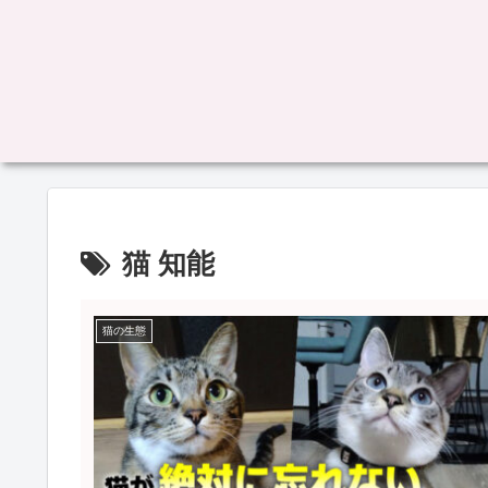
猫 知能
猫の生態