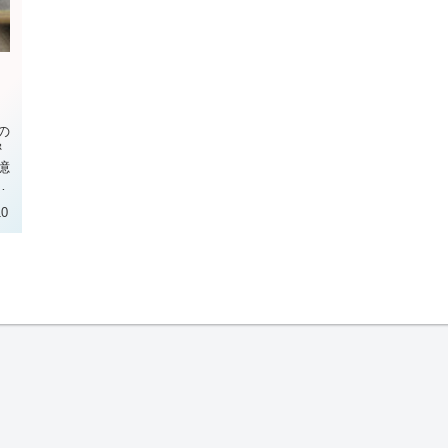
の
密
憶
適
10