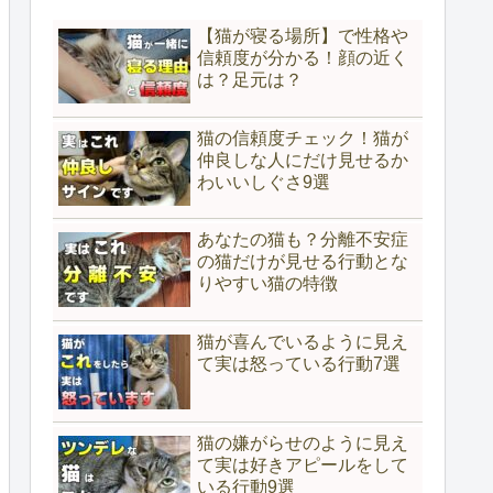
【猫が寝る場所】で性格や
信頼度が分かる！顔の近く
は？足元は？
猫の信頼度チェック！猫が
仲良しな人にだけ見せるか
わいいしぐさ9選
あなたの猫も？分離不安症
の猫だけが見せる行動とな
りやすい猫の特徴
猫が喜んでいるように見え
て実は怒っている行動7選
猫の嫌がらせのように見え
て実は好きアピールをして
いる行動9選