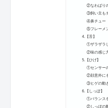
②なわばり
③飼い主も
④鼻チュー
⑤フレーメ
4.【舌】
①ザラザラ
②味の感じ
5.【ひげ】
①センサー
②顔意外に
③ヒゲの動
6.【しっぽ】
①バランス
②しっぽの