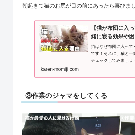
朝起きて猫のお尻が目の前にあったら喜びまし
【猫が布団に入っ
緒に寝る効果や困
猫はなぜ布団に入ってく
です！それに、猫と一
チェックしてみましょ
と別れ、幼いころか...
karen-momiji.com
③作業のジャマをしてくる