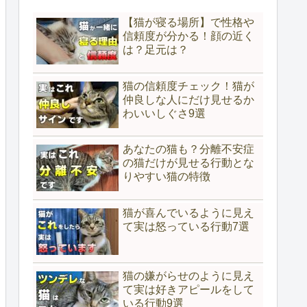
【猫が寝る場所】で性格や
信頼度が分かる！顔の近く
は？足元は？
猫の信頼度チェック！猫が
仲良しな人にだけ見せるか
わいいしぐさ9選
あなたの猫も？分離不安症
の猫だけが見せる行動とな
りやすい猫の特徴
猫が喜んでいるように見え
て実は怒っている行動7選
猫の嫌がらせのように見え
て実は好きアピールをして
いる行動9選