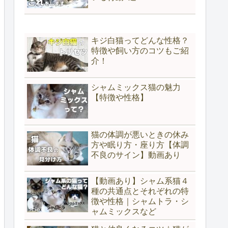
キジ白猫ってどんな性格？
特徴や飼い方のコツもご紹
介！
シャムミックス猫の魅力
【特徴や性格】
猫の体調が悪いときの休み
方や眠り方・座り方【体調
不良のサイン】動画あり
【動画あり】シャム系猫４
種の共通点とそれぞれの特
徴や性格｜シャムトラ・シ
ャムミックスなど