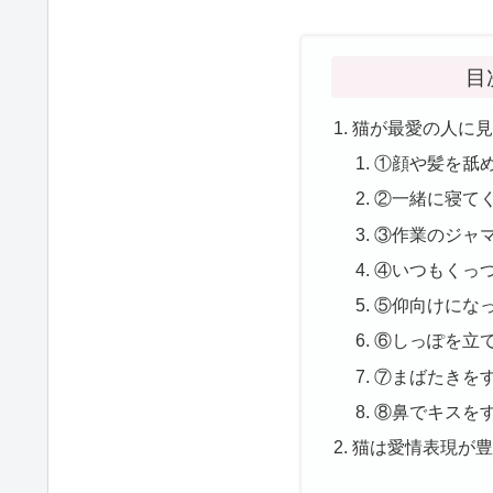
目
猫が最愛の人に
①顔や髪を舐
②一緒に寝て
③作業のジャ
④いつもくっ
⑤仰向けにな
⑥しっぽを立
⑦まばたきを
⑧鼻でキスを
猫は愛情表現が