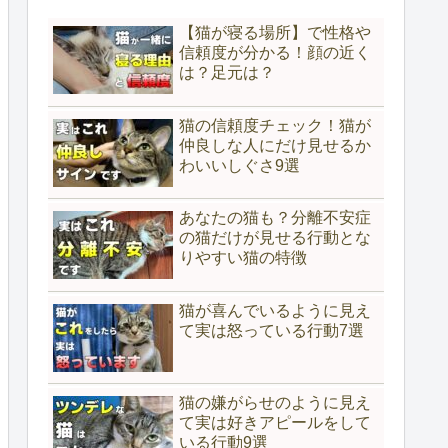
【猫が寝る場所】で性格や
信頼度が分かる！顔の近く
は？足元は？
猫の信頼度チェック！猫が
仲良しな人にだけ見せるか
わいいしぐさ9選
あなたの猫も？分離不安症
の猫だけが見せる行動とな
りやすい猫の特徴
猫が喜んでいるように見え
て実は怒っている行動7選
猫の嫌がらせのように見え
て実は好きアピールをして
いる行動9選