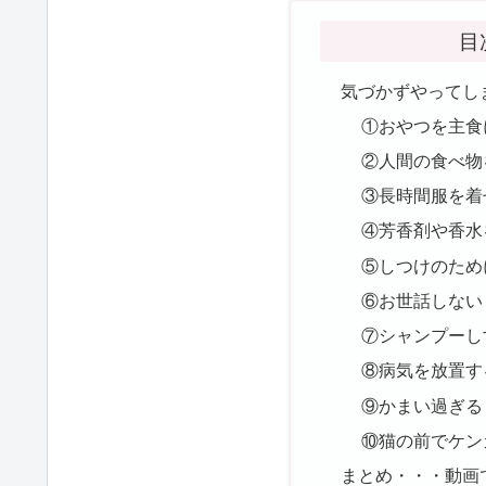
目
気づかずやってし
①おやつを主食
②人間の食べ物
③長時間服を着
④芳香剤や香水
⑤しつけのため
⑥お世話しない
⑦シャンプーし
⑧病気を放置す
⑨かまい過ぎる
⑩猫の前でケン
まとめ・・・動画