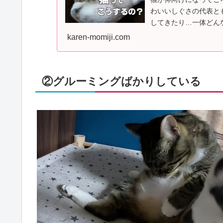
わいいしぐさの代表と
してきたり…一体どん
持ち①かまってほしいこ.
karen-momiji.com
②グルーミングばかりしている