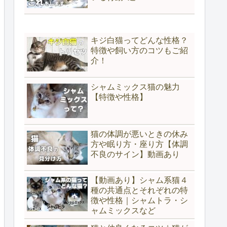
キジ白猫ってどんな性格？
特徴や飼い方のコツもご紹
介！
シャムミックス猫の魅力
【特徴や性格】
猫の体調が悪いときの休み
方や眠り方・座り方【体調
不良のサイン】動画あり
【動画あり】シャム系猫４
種の共通点とそれぞれの特
徴や性格｜シャムトラ・シ
ャムミックスなど