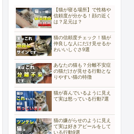
【猫が寝る場所】で性格や
信頼度が分かる！顔の近く
は？足元は？
猫の信頼度チェック！猫が
仲良しな人にだけ見せるか
わいいしぐさ9選
あなたの猫も？分離不安症
の猫だけが見せる行動とな
りやすい猫の特徴
猫が喜んでいるように見え
て実は怒っている行動7選
猫の嫌がらせのように見え
て実は好きアピールをして
いる行動9選