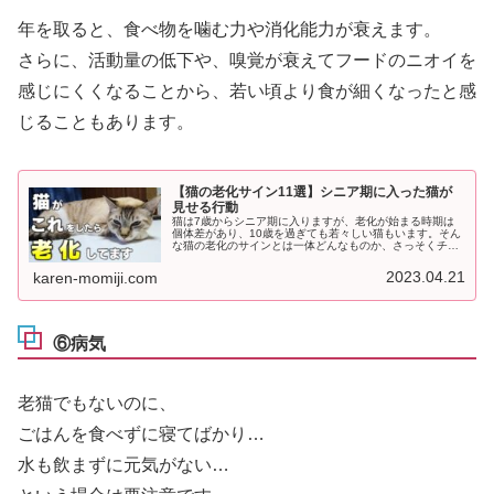
年を取ると、食べ物を噛む力や消化能力が衰えます。
さらに、活動量の低下や、嗅覚が衰えてフードのニオイを
感じにくくなることから、若い頃より食が細くなったと感
じることもあります。
【猫の老化サイン11選】シニア期に入った猫が
見せる行動
猫は7歳からシニア期に入りますが、老化が始まる時期は
個体差があり、10歳を過ぎても若々しい猫もいます。そん
な猫の老化のサインとは一体どんなものか、さっそくチェ
ックしてみましょう！猫の老化のサイン①毛がぼそぼそに
なる猫の毛並みにツヤがなくなっ...
2023.04.21
karen-momiji.com
⑥病気
老猫でもないのに、
ごはんを食べずに寝てばかり…
水も飲まずに元気がない…