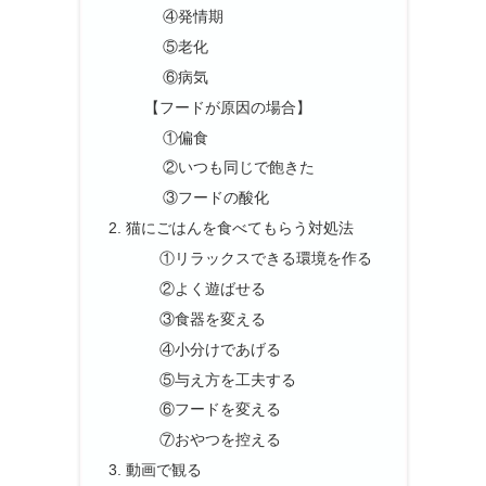
④発情期
⑤老化
⑥病気
【フードが原因の場合】
①偏食
②いつも同じで飽きた
③フードの酸化
猫にごはんを食べてもらう対処法
①リラックスできる環境を作る
②よく遊ばせる
③食器を変える
④小分けであげる
⑤与え方を工夫する
⑥フードを変える
⑦おやつを控える
動画で観る