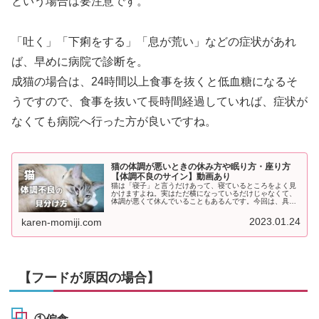
という場合は要注意です。
「吐く」「下痢をする」「息が荒い」などの症状があれ
ば、早めに病院で診断を。
成猫の場合は、24時間以上食事を抜くと低血糖になるそ
うですので、食事を抜いて長時間経過していれば、症状が
なくても病院へ行った方が良いですね。
猫の体調が悪いときの休み方や眠り方・座り方
【体調不良のサイン】動画あり
猫は「寝子」と言うだけあって、寝ているところをよく見
かけますよね。実はただ横になっているだけじゃなくて、
体調が悪くて休んでいることもあるんです。今回は、具合
が悪くて休んでいる猫の「体の休め方」や「眠り方」、
「姿勢」について解説します。この記...
2023.01.24
karen-momiji.com
【フードが原因の場合】