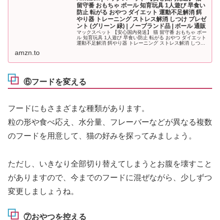
留守番 おもちゃ ボール 知育玩具 1人遊び 早食い
防止 転がる おやつ ダイエット 運動不足解消 餌
やり器 トレーニング ストレス解消 しつけ プレゼ
ント (グリーン 緑) | ノーブランド品 | ボール 通販
マックスペット 【安心国内発送】 猫 留守番 おもちゃ ボー
ル 知育玩具 1人遊び 早食い防止 転がる おやつ ダイエット
運動不足解消 餌やり器 トレーニング ストレス解消 しつけ
プレゼント (グリーン 緑)がボールストアでいつでもお買...
amzn.to
⑥フードを変える
フードにもさまざまな種類があります。
粒の形や食べ応え、水分量、フレーバーなどが異なる複数
のフードを用意して、猫の好みを探ってみましょう。
ただし、いきなり全部切り替えてしまうとお腹を壊すこと
がありますので、今までのフードに混ぜながら、少しずつ
変更しましょうね。
⑦おやつを控える