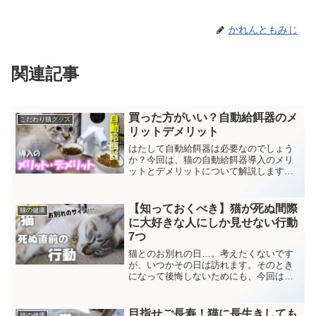
かれんともみじ
関連記事
買った方がいい？自動給餌器のメ
こだわり猫グッズ
リットデメリット
はたして自動給餌器は必要なのでしょう
か？今回は、猫の自動給餌器導入のメリ
ットとデメリットについて解説します。
縦置き型の自動給餌器の使い方や初めて
導入したときの猫たちの反応については
こちら👇の記事をご覧ください。自動給
【知っておくべき】猫が死ぬ間際
猫の健康
餌器のメリット1.朝早く...
に大好きな人にしか見せない行動
7つ
猫とのお別れの日…。考えたくないです
が、いつかその日は訪れます。そのとき
になって後悔しないためにも、今回は、
お別れが近い猫の行動をご紹介します。
死期が迫った猫の行動①甘える、わがま
まになるお別れが身近に迫っている猫の
目指せご長寿！猫に長生きしても
猫の健康