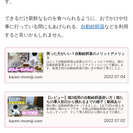
す。
できるだけ新鮮なものを食べられるように、おでかけや仕
事に行っている間にもあげられる、
自動給餌器
などを利用
すると良いかもしれません。
買った方がいい？自動給餌器のメリットデメリッ
ト
はたして自動給餌器は必要なのでしょうか？今回は、猫の
自動給餌器導入のメリットとデメリットについて解説しま
す。縦置き型の自動給餌器の使い方や初めて導入したとき
の猫たちの反応についてはこちら👇の記事をご覧くださ
い。自動給餌器のメリット1.朝早く...
2022.07.04
karen-momiji.com
【レビュー】猫2頭用の自動給餌器使い方｜猫た
ちの導入初日から慣れるまでの様子｜動画あり
我が家に自動給餌器がやってきました。1台で2匹が使える
多頭飼い用のタイプです。今回は自動給餌器の組み立てか
らセッティング、そして導入初日から慣れるまでの猫たち
の様子もお届けします！YouTubeチャンネル かれんとも
みじの「快適猫暮らし」よ...
2022.07.02
karen-momiji.com