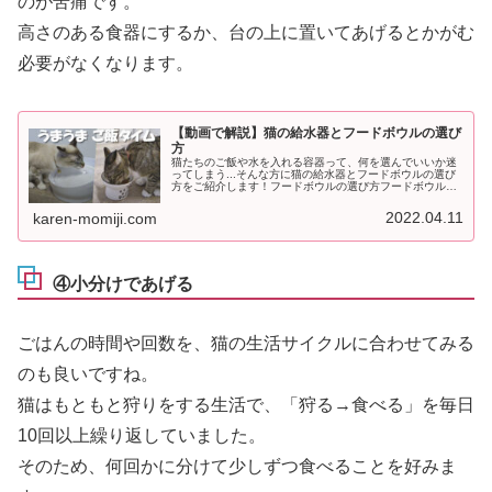
のが苦痛です。
高さのある食器にするか、台の上に置いてあげるとかがむ
必要がなくなります。
【動画で解説】猫の給水器とフードボウルの選び
方
猫たちのご飯や水を入れる容器って、何を選んでいいか迷
ってしまう...そんな方に猫の給水器とフードボウルの選び
方をご紹介します！フードボウルの選び方フードボウル
（餌皿）の選び方のポイントは、浅すぎず深すぎず、吐き
戻し防止のため首を曲げすぎない...
2022.04.11
karen-momiji.com
④小分けであげる
ごはんの時間や回数を、猫の生活サイクルに合わせてみる
のも良いですね。
猫はもともと狩りをする生活で、「狩る→食べる」を毎日
10回以上繰り返していました。
そのため、何回かに分けて少しずつ食べることを好みま