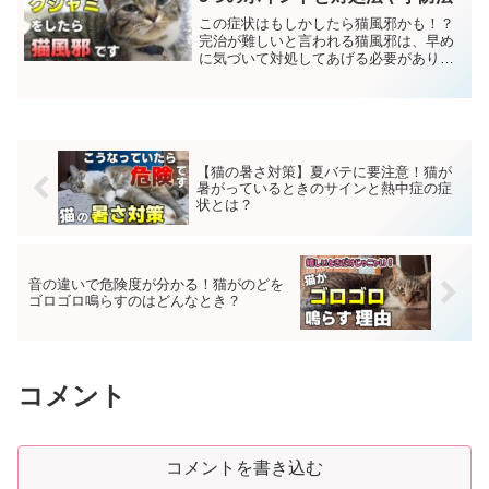
この症状はもしかしたら猫風邪かも！？
完治が難しいと言われる猫風邪は、早め
に気づいて対処してあげる必要がありま
す。どんな症状かチェックしてみましょ
う。猫風邪とは？猫風邪はウイルスや細
菌、クラミジアといった病原体に感染す
ることで発症します。特に...
【猫の暑さ対策】夏バテに要注意！猫が
暑がっているときのサインと熱中症の症
状とは？
音の違いで危険度が分かる！猫がのどを
ゴロゴロ鳴らすのはどんなとき？
コメント
コメントを書き込む