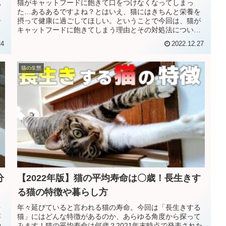
見
猫がキャットフードに飽きて口をつけなくなってしまっ
、
た…あるあるですよね？とはいえ、猫にはきちんと栄養を
合
摂って健康に過ごしてほしい。ということで今回は、猫が
キャットフードに飽きてしまう理由とその対処法について
ご紹介します！猫がフードに飽きる理...
24
2022.12.27
猫の生態
分
【2022年版】猫の平均寿命は〇歳！長生きす
る猫の特徴や暮らし方
を
年々延びていると言われる猫の寿命。今回は「長生きする
存
猫」にはどんな特徴があるのか、あらゆる角度から探って
や
みます！猫の平均寿命は何歳？2021年末時点で発表された