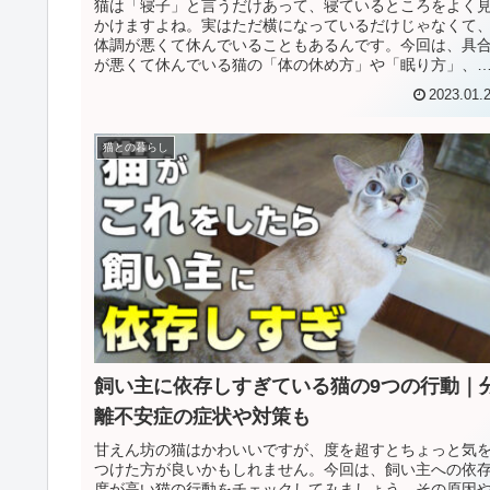
猫は「寝子」と言うだけあって、寝ているところをよく
かけますよね。実はただ横になっているだけじゃなくて
体調が悪くて休んでいることもあるんです。今回は、具
が悪くて休んでいる猫の「体の休め方」や「眠り方」、
「姿勢」について解説します。この記...
2023.01.
猫との暮らし
飼い主に依存しすぎている猫の9つの行動｜
離不安症の症状や対策も
甘えん坊の猫はかわいいですが、度を超すとちょっと気
つけた方が良いかもしれません。今回は、飼い主への依
度が高い猫の行動をチェックしてみましょう。その原因