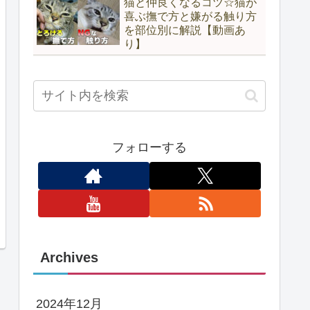
猫と仲良くなるコツ☆猫が
喜ぶ撫で方と嫌がる触り方
を部位別に解説【動画あ
り】
フォローする
Archives
2024年12月