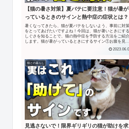
【猫の暑さ対策】夏バテに要注意！猫が暑が
っているときのサインと熱中症の症状とは？
暑くなってきたら、猫が夏バテをしないよう、事前に対
をとってあげたいですよね！今回は、猫が暑いときにす
しぐさを知ることで、猫の熱中症を予防する方法をご紹
します。猫が暑がっているときにするサイン①お腹を見
て寝転がる警戒心のゆるい猫が、ヘ...
2023.06.
猫との暮らし
見逃さないで！限界ギリギリの猫が助けを求