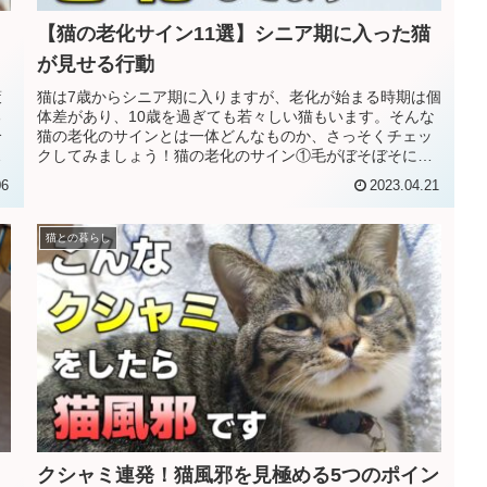
【猫の老化サイン11選】シニア期に入った猫
が見せる行動
策
猫は7歳からシニア期に入りますが、老化が始まる時期は個
る
体差があり、10歳を過ぎても若々しい猫もいます。そんな
介
猫の老化のサインとは一体どんなものか、さっそくチェッ
せ
クしてみましょう！猫の老化のサイン①毛がぼそぼそにな
る猫の毛並みにツヤがなくなっ...
06
2023.04.21
猫との暮らし
クシャミ連発！猫風邪を見極める5つのポイン