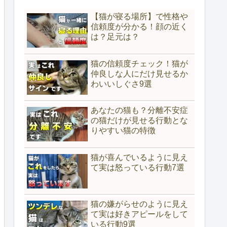
【猫が寝る場所】で性格や
信頼度が分かる！顔の近く
は？足元は？
猫の信頼度チェック！猫が
仲良しな人にだけ見せるか
わいいしぐさ9選
あなたの猫も？分離不安症
の猫だけが見せる行動とな
りやすい猫の特徴
猫が喜んでいるように見え
て実は怒っている行動7選
猫の嫌がらせのように見え
て実は好きアピールをして
いる行動9選